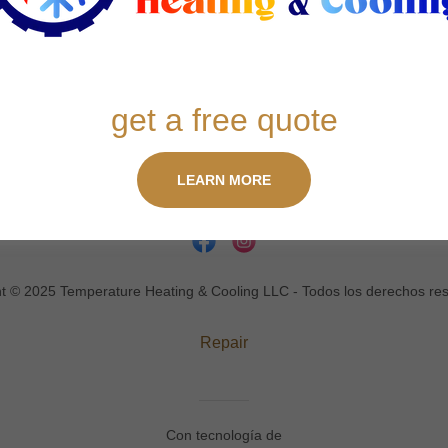
¡Próximamente habrá servicios nuevos!
get a free quote
LEARN MORE
t © 2025 Temperature Heating & Cooling LLC - Todos los derechos re
Repair
Con tecnología de