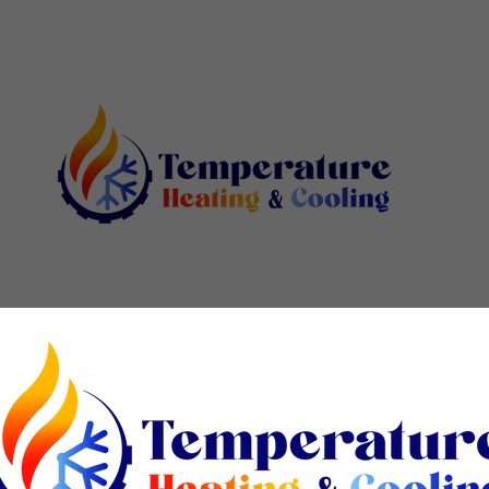
 US
AIR CONDITIONING
HEATING
WATER HEATE
Online Appointments